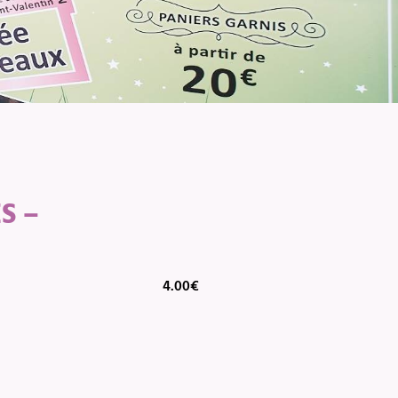
S –
4.00
€